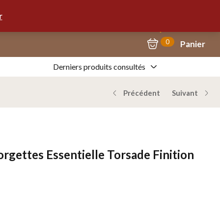
Mon Compte
09.67.57.58.62
r
0
Panier
Derniers produits consultés
Précédent
Suivant
gettes Essentielle Torsade Finition