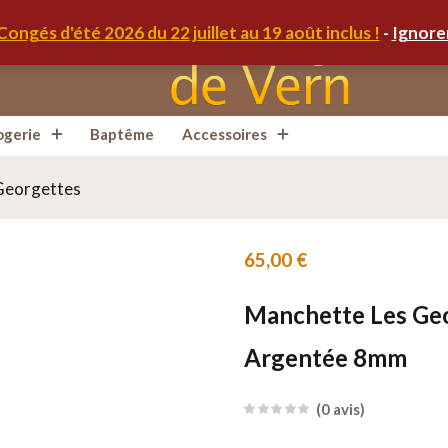
Congés d'été 2026 du 22 juillet au 19 août inclus !
-
Ignore
ogerie
Baptême
Accessoires
 Georgettes
65,00
€
Manchette Les Geor
Argentée 8mm
0
avis