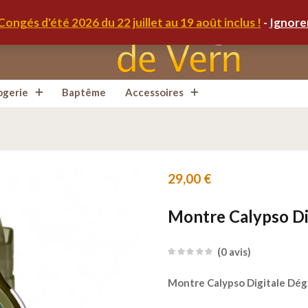
1/4
Congés d'été 2026 du 22 juillet au 19 août inclus !
-
Ignore
ogerie
Baptême
Accessoires
29,00
€
Montre Calypso Di
0
avis
Montre Calypso Digitale Dég