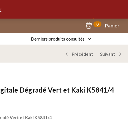
Mon Compte
09.67.57.58.62
r
29,00
€
EN RUPTURE
0
Panier
Derniers produits consultés
Précédent
Suivant
gitale Dégradé Vert et Kaki K5841/4
radé Vert et Kaki K5841/4