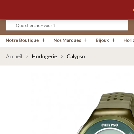
Montre Calypso Digitale Dégradé Vert et Kaki K584
Infos, Horaires, Contact
0
avis
Notre Boutique
Nos Marques
Bijoux
Horl
Accueil
Horlogerie
Calypso