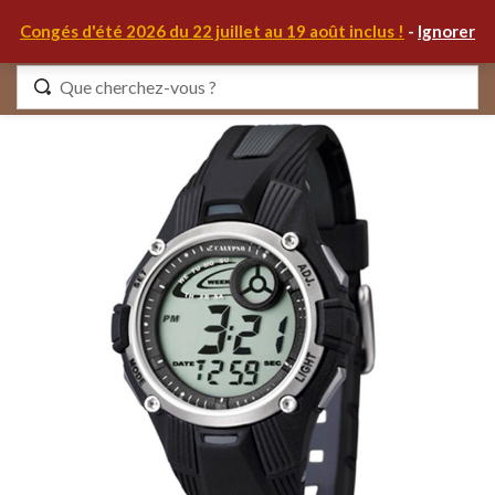
0
Congés d'été 2026 du 22 juillet au 19 août inclus !
-
Ignorer
Identifiez-vous
Se souvenir de moi
Mot de passe oublié ?
S'IDENTIFIER
MON COMPTE