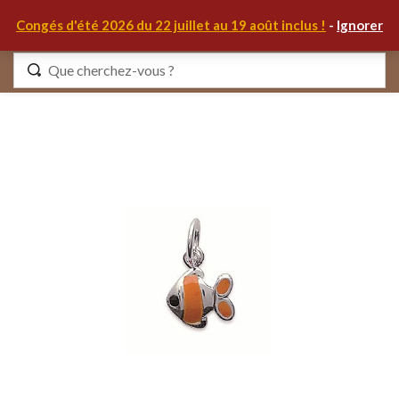
0
Congés d'été 2026 du 22 juillet au 19 août inclus !
-
Ignorer
Identifiez-vous
Se souvenir de moi
Mot de passe oublié ?
S'IDENTIFIER
MON COMPTE