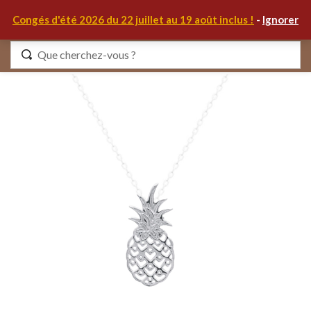
0
Congés d'été 2026 du 22 juillet au 19 août inclus !
-
Ignorer
Identifiez-vous
Se souvenir de moi
Mot de passe oublié ?
S'IDENTIFIER
MON COMPTE