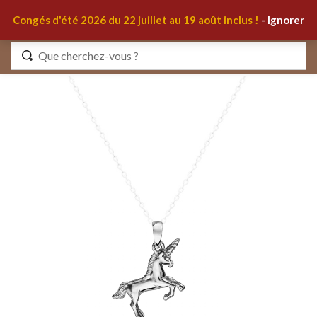
0
Congés d'été 2026 du 22 juillet au 19 août inclus !
-
Ignorer
Identifiez-vous
Se souvenir de moi
Mot de passe oublié ?
S'IDENTIFIER
MON COMPTE