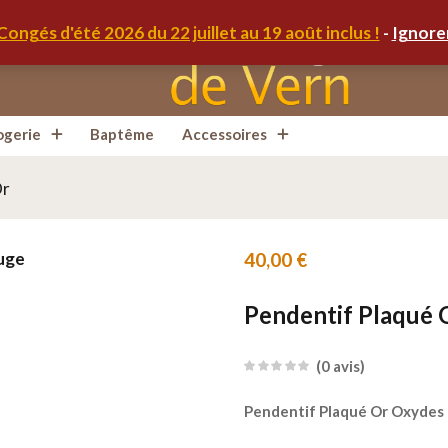
Congés d'été 2026 du 22 juillet au 19 août inclus !
-
Ignore
ogerie
Baptême
Accessoires
Or
40,00
€
Pendentif Plaqué 
0
avis
Pendentif Plaqué Or Oxydes 