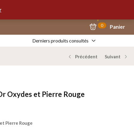
Mon Compte
09.67.57.58.62
r
0
Panier
Derniers produits consultés
Précédent
Suivant
Or Oxydes et Pierre Rouge
et Pierre Rouge