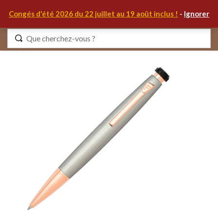
0
Congés d'été 2026 du 22 juillet au 19 août inclus !
-
Ignorer
Identifiez-vous
Se souvenir de moi
Mot de passe oublié ?
S'IDENTIFIER
MON COMPTE