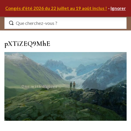
0
Congés d'été 2026 du 22 juillet au 19 août inclus !
-
Ignorer
Identifiez-vous
pXTiZEQ9MhE
Se souvenir de moi
Mot de passe oublié ?
S'IDENTIFIER
MON COMPTE