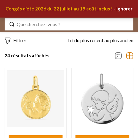
0
Congés d'été 2026 du 22 juillet au 19 août inclus !
-
Ignorer
Identifiez-vous
Filtrer
Tri du plus récent au plus ancien
24 résultats affichés
Se souvenir de moi
Mot de passe oublié ?
S'IDENTIFIER
MON COMPTE