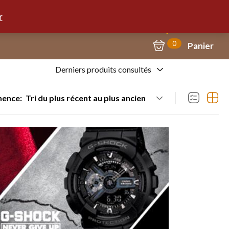
Mon Compte
09.67.57.58.62
r
0
Panier
Derniers produits consultés
nence:
Tri du plus récent au plus ancien