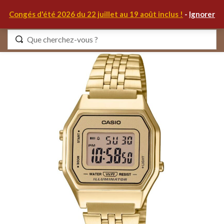
0
Congés d'été 2026 du 22 juillet au 19 août inclus !
-
Ignorer
Identifiez-vous
Se souvenir de moi
Mot de passe oublié ?
S'IDENTIFIER
MON COMPTE