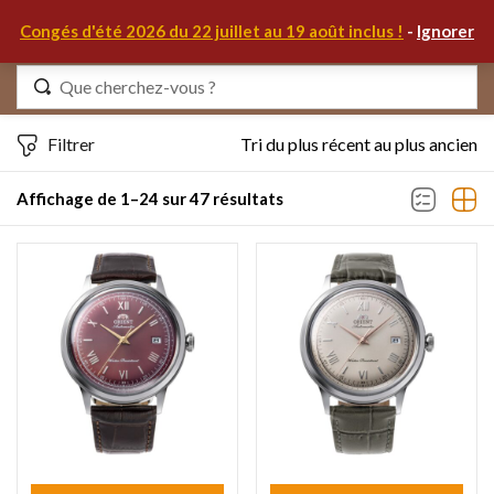
0
Congés d'été 2026 du 22 juillet au 19 août inclus !
-
Ignorer
Identifiez-vous
Filtrer
Tri du plus récent au plus ancien
Affichage de 1–24 sur 47 résultats
Se souvenir de moi
Mot de passe oublié ?
S'IDENTIFIER
MON COMPTE