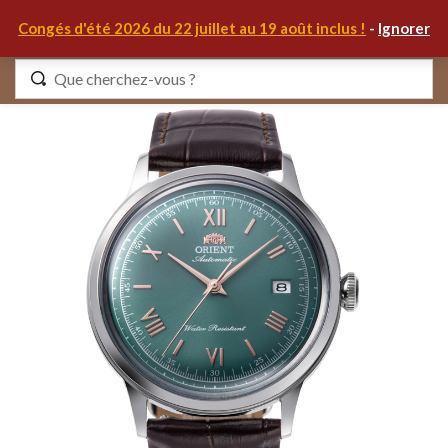
0
Congés d'été 2026 du 22 juillet au 19 août inclus !
-
Ignorer
Identifiez-vous
Se souvenir de moi
Mot de passe oublié ?
S'IDENTIFIER
MON COMPTE