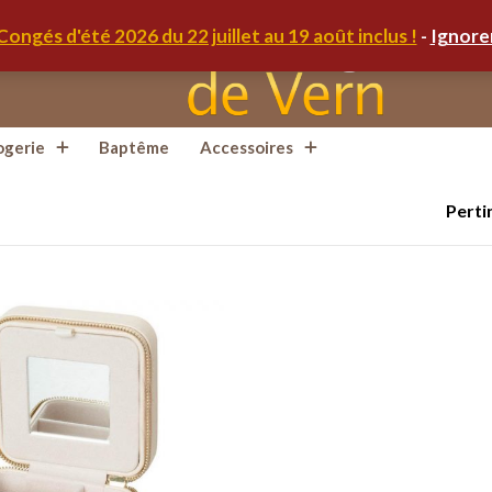
Congés d'été 2026 du 22 juillet au 19 août inclus !
-
Ignore
ogerie
Baptême
Accessoires
Perti