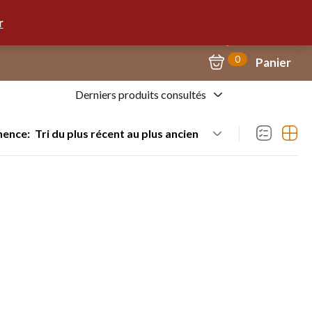
Mon Compte
09.67.57.58.62
r
0
Panier
Derniers produits consultés
nence:
Tri du plus récent au plus ancien