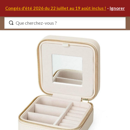
0
Congés d'été 2026 du 22 juillet au 19 août inclus !
-
Ignorer
Identifiez-vous
Se souvenir de moi
Mot de passe oublié ?
S'IDENTIFIER
MON COMPTE