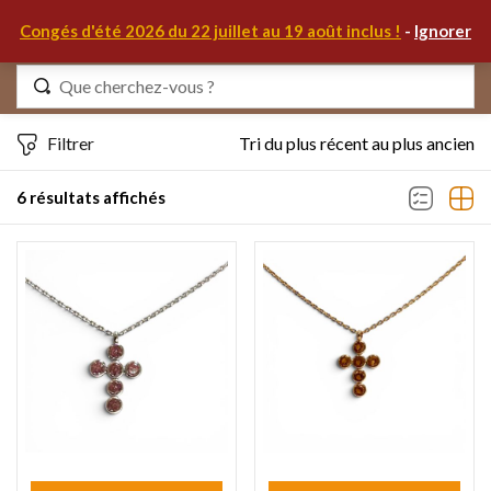
0
Congés d'été 2026 du 22 juillet au 19 août inclus !
-
Ignorer
Identifiez-vous
Filtrer
Tri du plus récent au plus ancien
6 résultats affichés
Se souvenir de moi
Mot de passe oublié ?
S'IDENTIFIER
MON COMPTE