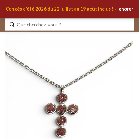
0
Congés d'été 2026 du 22 juillet au 19 août inclus !
-
Ignorer
Identifiez-vous
Se souvenir de moi
Mot de passe oublié ?
S'IDENTIFIER
MON COMPTE