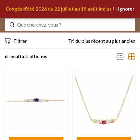
0
Congés d'été 2026 du 22 juillet au 19 août inclus !
-
Ignorer
Identifiez-vous
Filtrer
Tri du plus récent au plus ancien
6 résultats affichés
Se souvenir de moi
Mot de passe oublié ?
S'IDENTIFIER
MON COMPTE