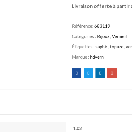
Livraison offerte à partir
Référence:
683119
Catégories :
Bijoux
,
Vermeil
Étiquettes :
saphir
,
topaze
,
ver
Marque :
hdvern
1.03