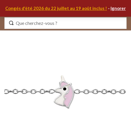
0
Congés d'été 2026 du 22 juillet au 19 août inclus !
-
Ignorer
Identifiez-vous
Se souvenir de moi
Mot de passe oublié ?
S'IDENTIFIER
MON COMPTE