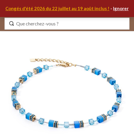
0
Congés d'été 2026 du 22 juillet au 19 août inclus !
-
Ignorer
Identifiez-vous
Se souvenir de moi
Mot de passe oublié ?
S'IDENTIFIER
MON COMPTE