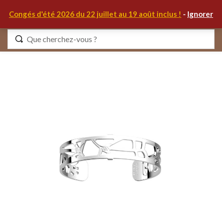
0
Congés d'été 2026 du 22 juillet au 19 août inclus !
-
Ignorer
Identifiez-vous
Se souvenir de moi
Mot de passe oublié ?
S'IDENTIFIER
MON COMPTE