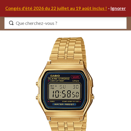
0
Congés d'été 2026 du 22 juillet au 19 août inclus !
-
Ignorer
Identifiez-vous
Se souvenir de moi
Mot de passe oublié ?
S'IDENTIFIER
MON COMPTE