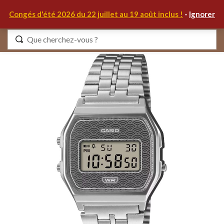
0
Congés d'été 2026 du 22 juillet au 19 août inclus !
-
Ignorer
Identifiez-vous
Se souvenir de moi
Mot de passe oublié ?
S'IDENTIFIER
MON COMPTE